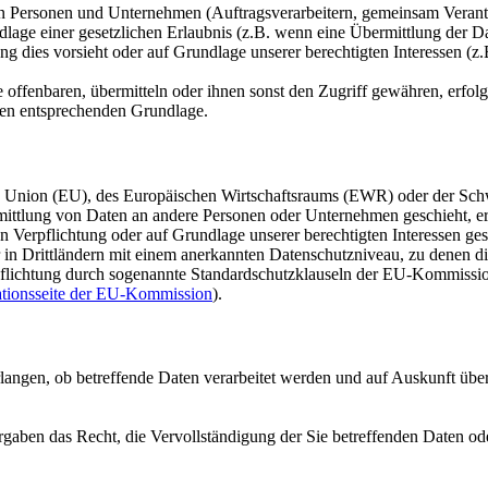
Personen und Unternehmen (Auftragsverarbeitern, gemeinsam Verantwor
dlage einer gesetzlichen Erlaubnis (z.B. wenn eine Übermittlung der Dat
htung dies vorsieht oder auf Grundlage unserer berechtigten Interessen (
fenbaren, übermitteln oder ihnen sonst den Zugriff gewähren, erfolgt 
ben entsprechenden Grundlage.
en Union (EU), des Europäischen Wirtschaftsraums (EWR) oder der Sch
tlung von Daten an andere Personen oder Unternehmen geschieht, erfol
en Verpflichtung oder auf Grundlage unserer berechtigten Interessen ges
ur in Drittländern mit einem anerkannten Datenschutzniveau, zu denen di
rpflichtung durch sogenannte Standardschutzklauseln der EU-Kommission
ationsseite der EU-Kommission
).
rlangen, ob betreffende Daten verarbeitet werden und auf Auskunft üb
gaben das Recht, die Vervollständigung der Sie betreffenden Daten ode