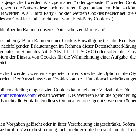
tus gespeichert werden. Als „permanent“ oder „persistent“ werden Coo
en, wenn die Nutzer diese nach mehreren Tagen aufsuchen. Ebenso könn
 werden. Als „Third-Party-Cookie“ werden Cookies bezeichnet, die v
dessen Cookies sind spricht man von „First-Party Cookies“).
hierüber im Rahmen unserer Datenschutzerklärung auf.
es bitten (z.B. im Rahmen einer Cookie-Einwilligung), ist die Rechtsg
achfolgenden Erläuterungen im Rahmen dieser Datenschutzerklärung auf
gebotes im Sinne des Art. 6 Abs. 1 lit. f. DSGVO) oder sofern der Ein
ofern der Einsatz von Cookies für die Wahrnehmung einer Aufgabe, die i
itet.
eichert werden, werden sie gebeten die entsprechende Option in den Sy
erden. Der Ausschluss von Cookies kann zu Funktionseinschränkungen
inemarketing eingesetzten Cookies kann bei einer Vielzahl der Dienste
onlinechoices.com/
erklärt werden. Des Weiteren kann die Speicherung
lls nicht alle Funktionen dieses Onlineangebotes genutzt werden könne
en Vorgaben gelöscht oder in ihrer Verarbeitung eingeschränkt. Sofer
 sie für ihre Zweckbestimmung nicht mehr erforderlich sind und der L