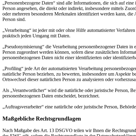
„Personenbezogene Daten“ sind alle Informationen, die sich auf eine id
Person angesehen, die direkt oder indirekt, insbesondere mittels Z
oder mehreren besonderen Merkmalen identifiziert werden kann, die Aus
Person sind.
„Verarbeitung“ ist jeder mit oder ohne Hilfe automatisierter Verfah
praktisch jeden Umgang mit Daten.
„Pseudonymisierung“ die Verarbeitung personenbezogener Daten in ei
Person zugeordnet werden können, sofern diese zusätzlichen Informa
personenbezogenen Daten nicht einer identifizierten oder identifizie
„Profiling“ jede Art der automatisierten Verarbeitung personenbezog
natürliche Person beziehen, zu bewerten, insbesondere um Aspekte bezü
Ortswechsel dieser natürlichen Person zu analysieren oder vorherzus
Als „Verantwortlicher“ wird die natürliche oder juristische Person, 
personenbezogenen Daten entscheidet, bezeichnet.
„Auftragsverarbeiter“ eine natürliche oder juristische Person, Behörd
Maßgebliche Rechtsgrundlagen
Nach Maßgabe des Art. 13 DSGVO teilen wir Ihnen die Rechtsgrund
des EWG gilt, sofern die Rechtsgrundlage in der Datenschutzerklärun