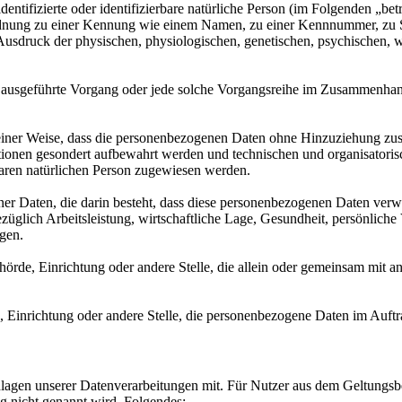
entifizierte oder identifizierbare natürliche Person (im Folgenden „betr
uordnung zu einer Kennung wie einem Namen, zu einer Kennnummer, zu 
druck der physischen, physiologischen, genetischen, psychischen, wirts
ren ausgeführte Vorgang oder jede solche Vorgangsreihe im Zusammenha
ner Weise, dass die personenbezogenen Daten ohne Hinzuziehung zusätz
tionen gesondert aufbewahrt werden und technischen und organisatoris
rbaren natürlichen Person zugewiesen werden.
ener Daten, die darin besteht, dass diese personenbezogenen Daten ver
glich Arbeitsleistung, wirtschaftliche Lage, Gesundheit, persönliche Vo
agen.
Behörde, Einrichtung oder andere Stelle, die allein oder gemeinsam mit
e, Einrichtung oder andere Stelle, die personenbezogene Daten im Auftr
lagen unserer Datenverarbeitungen mit. Für Nutzer aus dem Geltung
g nicht genannt wird, Folgendes: